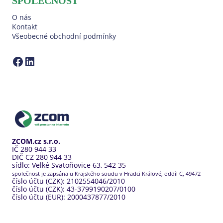
SPOLEČNOST
O nás
Kontakt
Všeobecné obchodní podmínky
ZCOM na Facebooku
LinkedIn ZCOM
ZCOM.cz s.r.o.
IČ 280 944 33
DIČ CZ 280 944 33
sídlo: Velké Svatoňovice 63, 542 35
společnost je zapsána u Krajského soudu v Hradci Králové, oddíl C, 49472
číslo účtu (CZK): 2102554046/2010
číslo účtu (CZK): 43-3799190207/0100
číslo účtu (EUR): 2000437877/2010