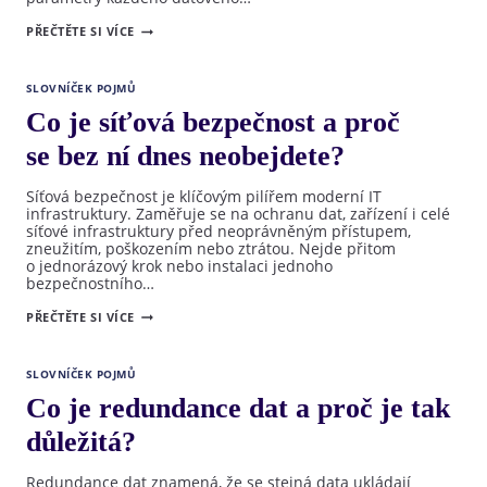
CO
PŘEČTĚTE SI VÍCE
JE
DATOVÉ
CENTRUM
A PROČ
SLOVNÍČEK POJMŮ
JE
PRO
Co je síťová bezpečnost a proč
VAŠI
FIRMU
se bez ní dnes neobejdete?
KLÍČOVÉ
Síťová bezpečnost je klíčovým pilířem moderní IT
infrastruktury. Zaměřuje se na ochranu dat, zařízení i celé
síťové infrastruktury před neoprávněným přístupem,
zneužitím, poškozením nebo ztrátou. Nejde přitom
o jednorázový krok nebo instalaci jednoho
bezpečnostního…
CO
PŘEČTĚTE SI VÍCE
JE
SÍŤOVÁ
BEZPEČNOST
A PROČ
SLOVNÍČEK POJMŮ
SE BEZ
NÍ
Co je redundance dat a proč je tak
DNES
NEOBEJDETE?
důležitá?
Redundance dat znamená, že se stejná data ukládají