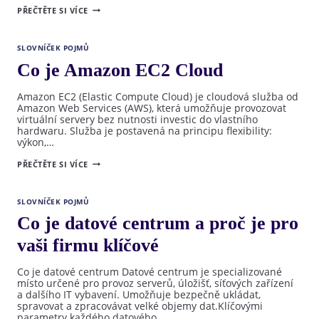
CO
PŘEČTĚTE SI VÍCE
JE
IPV4
A PROČ
JE
SLOVNÍČEK POJMŮ
PRO
INTERNET
Co je Amazon EC2 Cloud
TAK
DŮLEŽITÝ?
Amazon EC2 (Elastic Compute Cloud) je cloudová služba od
Amazon Web Services (AWS), která umožňuje provozovat
virtuální servery bez nutnosti investic do vlastního
hardwaru. Služba je postavená na principu flexibility:
výkon,…
CO
PŘEČTĚTE SI VÍCE
JE
AMAZON
EC2
CLOUD
SLOVNÍČEK POJMŮ
Co je datové centrum a proč je pro
vaši firmu klíčové
Co je datové centrum Datové centrum je specializované
místo určené pro provoz serverů, úložišť, síťových zařízení
a dalšího IT vybavení. Umožňuje bezpečně ukládat,
spravovat a zpracovávat velké objemy dat.Klíčovými
parametry každého datového…