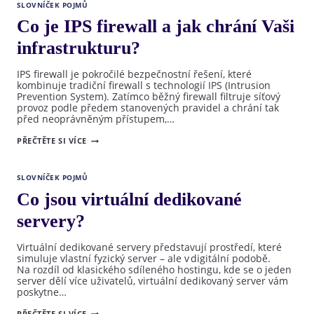
A PROČ
SLOVNÍČEK POJMŮ
JE
PRO
Co je IPS firewall a jak chrání Vaši
FIRMY
VÝHODNÉ?
infrastrukturu?
IPS firewall je pokročilé bezpečnostní řešení, které
kombinuje tradiční firewall s technologií IPS (Intrusion
Prevention System). Zatímco běžný firewall filtruje síťový
provoz podle předem stanovených pravidel a chrání tak
před neoprávněným přístupem,…
CO
PŘEČTĚTE SI VÍCE
JE
IPS
FIREWALL
A JAK
SLOVNÍČEK POJMŮ
CHRÁNÍ
VAŠI
Co jsou virtuální dedikované
INFRASTRUKTURU?
servery?
Virtuální dedikované servery představují prostředí, které
simuluje vlastní fyzický server – ale v digitální podobě.
Na rozdíl od klasického sdíleného hostingu, kde se o jeden
server dělí více uživatelů, virtuální dedikovaný server vám
poskytne…
CO
PŘEČTĚTE SI VÍCE