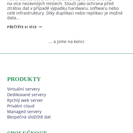
na více nezávislých místech. Slouží jako ochrana před
ztrátou dat v případě výpadku hardwaru, softwaru nebo
celé infrastruktury. Díky duplikaci nebo replikaci je možné
data…
CO
PŘEČTĚTE SI VÍCE
JE
REDUNDANCE
DAT
... a jsme na konci
A PROČ
JE
TAK
DŮLEŽITÁ?
PRODUKTY
Virtuální servery
Dedikované servery
Rychlý web server
Privátní cloud
Managed servery
Bezpečná úložiště dat