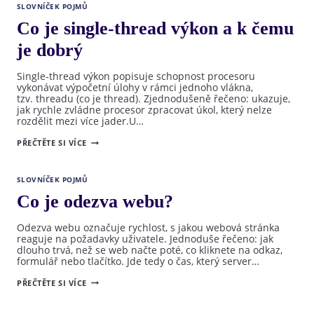
4585PX
SLOVNÍČEK POJMŮ
A PROČ
SE HODÍ
Co je single-thread výkon a k čemu
PRO
VÝKONNÉ
je dobrý
SERVERY
Single-thread výkon popisuje schopnost procesoru
vykonávat výpočetní úlohy v rámci jednoho vlákna,
tzv. threadu (co je thread). Zjednodušeně řečeno: ukazuje,
jak rychle zvládne procesor zpracovat úkol, který nelze
rozdělit mezi více jader.U…
CO
PŘEČTĚTE SI VÍCE
JE
SINGLE-
THREAD
VÝKON
SLOVNÍČEK POJMŮ
A K ČEMU
JE
Co je odezva webu?
DOBRÝ
Odezva webu označuje rychlost, s jakou webová stránka
reaguje na požadavky uživatele. Jednoduše řečeno: jak
dlouho trvá, než se web načte poté, co kliknete na odkaz,
formulář nebo tlačítko. Jde tedy o čas, který server…
CO
PŘEČTĚTE SI VÍCE
JE
ODEZVA
WEBU?