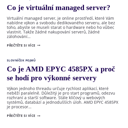
WEB
POMALÝ
Co je virtuální managed server?
Virtuální managed server, je online prostředí, které Vám
nabídne výkon a svobodu dedikovaného serveru, ale bez
toho, abyste se museli starat o hardware nebo ho vůbec
vlastnit. Takže žádné nakupování serverů, žádné
zálohování…
CO
PŘEČTĚTE SI VÍCE
JE
VIRTUÁLNÍ
MANAGED
SERVER?
SLOVNÍČEK POJMŮ
Co je AMD EPYC 4585PX a proč
se hodí pro výkonné servery
Výkon jednoho threadu určuje rychlost aplikací, které
neběží paralelně. Důležitý je pro start programů, odezvu
rozhraní a starší software. Stále klíčový u webových
systémů, databází a jednodušších úloh. AMD EPYC 4585PX
je procesor…
CO
PŘEČTĚTE SI VÍCE
JE
AMD
EPYC