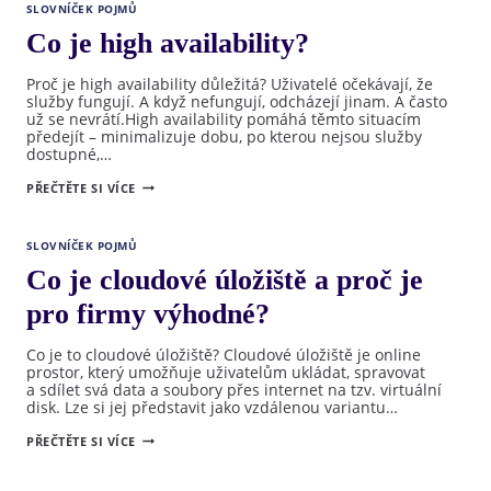
SLOVNÍČEK POJMŮ
Co je high availability?
Proč je high availability důležitá? Uživatelé očekávají, že
služby fungují. A když nefungují, odcházejí jinam. A často
už se nevrátí.High availability pomáhá těmto situacím
předejít – minimalizuje dobu, po kterou nejsou služby
dostupné,…
CO
PŘEČTĚTE SI VÍCE
JE
HIGH
AVAILABILITY?
SLOVNÍČEK POJMŮ
Co je cloudové úložiště a proč je
pro firmy výhodné?
Co je to cloudové úložiště? Cloudové úložiště je online
prostor, který umožňuje uživatelům ukládat, spravovat
a sdílet svá data a soubory přes internet na tzv. virtuální
disk. Lze si jej představit jako vzdálenou variantu…
CO
PŘEČTĚTE SI VÍCE
JE
CLOUDOVÉ
ÚLOŽIŠTĚ