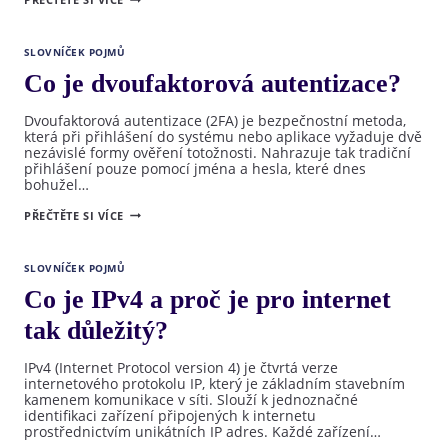
JSOU
VIRTUÁLNÍ
DEDIKOVANÉ
SERVERY?
SLOVNÍČEK POJMŮ
Co je dvoufaktorová autentizace?
Dvoufaktorová autentizace (2FA) je bezpečnostní metoda,
která při přihlášení do systému nebo aplikace vyžaduje dvě
nezávislé formy ověření totožnosti. Nahrazuje tak tradiční
přihlášení pouze pomocí jména a hesla, které dnes
bohužel…
CO
PŘEČTĚTE SI VÍCE
JE
DVOUFAKTOROVÁ
AUTENTIZACE?
SLOVNÍČEK POJMŮ
Co je IPv4 a proč je pro internet
tak důležitý?
IPv4 (Internet Protocol version 4) je čtvrtá verze
internetového protokolu IP, který je základním stavebním
kamenem komunikace v síti. Slouží k jednoznačné
identifikaci zařízení připojených k internetu
prostřednictvím unikátních IP adres. Každé zařízení…