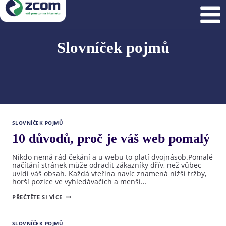
Přeskočit
na
obsah
Slovníček pojmů
SLOVNÍČEK POJMŮ
10 důvodů, proč je váš web pomalý
Nikdo nemá rád čekání a u webu to platí dvojnásob.Pomalé
načítání stránek může odradit zákazníky dřív, než vůbec
uvidí váš obsah. Každá vteřina navíc znamená nižší tržby,
horší pozice ve vyhledávačích a menší…
10
PŘEČTĚTE SI VÍCE
DŮVODŮ,
PROČ
JE
VÁŠ
SLOVNÍČEK POJMŮ