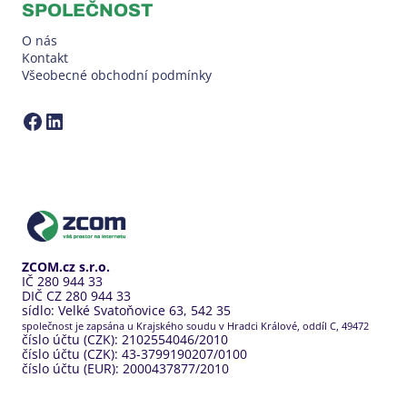
SPOLEČNOST
O nás
Kontakt
Všeobecné obchodní podmínky
ZCOM na Facebooku
LinkedIn ZCOM
ZCOM.cz s.r.o.
IČ 280 944 33
DIČ CZ 280 944 33
sídlo: Velké Svatoňovice 63, 542 35
společnost je zapsána u Krajského soudu v Hradci Králové, oddíl C, 49472
číslo účtu (CZK): 2102554046/2010
číslo účtu (CZK): 43-3799190207/0100
číslo účtu (EUR): 2000437877/2010