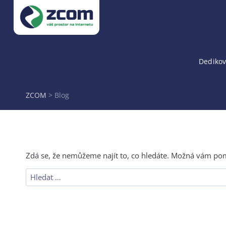
Přeskočit
na
obsah
Dedikov
ZCOM
>
Blog
Zdá se, že nemůžeme najít to, co hledáte. Možná vám po
Vyhledávání