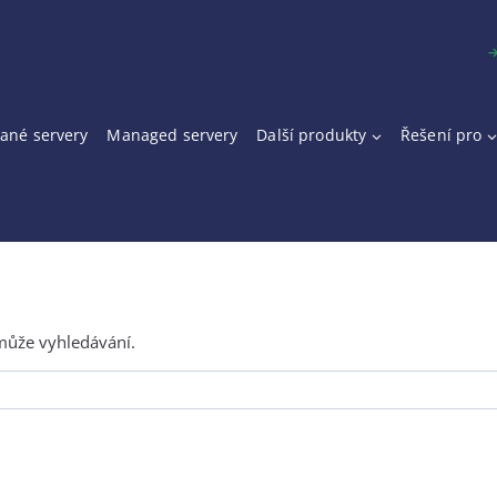
ané servery
Managed servery
Další produkty
Řešení pro
může vyhledávání.