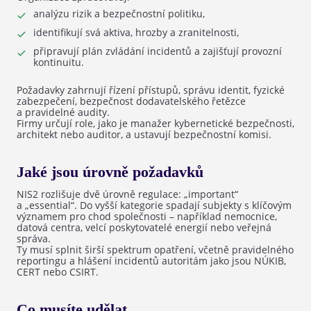
analýzu rizik a bezpečnostní politiku,
identifikují svá aktiva, hrozby a zranitelnosti,
připravují plán zvládání incidentů a zajišťují provozní
kontinuitu.
Požadavky zahrnují řízení přístupů, správu identit, fyzické
zabezpečení, bezpečnost dodavatelského řetězce
a pravidelné audity.
Firmy určují role, jako je manažer kybernetické bezpečnosti,
architekt nebo auditor, a ustavují bezpečnostní komisi.
Jaké jsou úrovně požadavků
NIS2 rozlišuje dvě úrovně regulace: „important“
a „essential“. Do vyšší kategorie spadají subjekty s klíčovým
významem pro chod společnosti – například nemocnice,
datová centra, velcí poskytovatelé energií nebo veřejná
správa.
Ty musí splnit širší spektrum opatření, včetně pravidelného
reportingu a hlášení incidentů autoritám jako jsou NÚKIB,
CERT nebo CSIRT.
Co musíte udělat