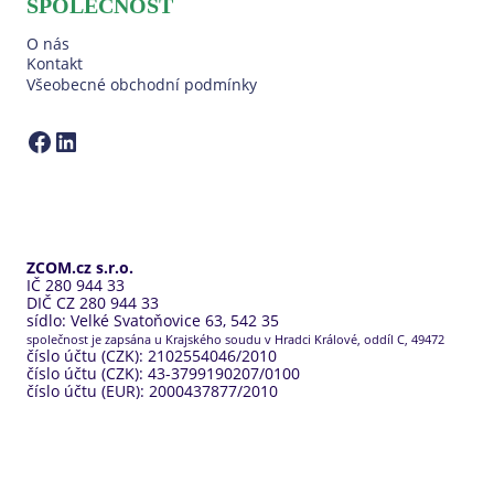
SPOLEČNOST
O nás
Kontakt
Všeobecné obchodní podmínky
ZCOM na Facebooku
LinkedIn ZCOM
ZCOM.cz s.r.o.
IČ 280 944 33
DIČ CZ 280 944 33
sídlo: Velké Svatoňovice 63, 542 35
společnost je zapsána u Krajského soudu v Hradci Králové, oddíl C, 49472
číslo účtu (CZK): 2102554046/2010
číslo účtu (CZK): 43-3799190207/0100
číslo účtu (EUR): 2000437877/2010