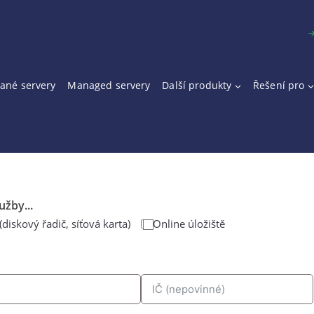
ané servery
Managed servery
Další produkty
Řešení pro
žby...
iskový řadič, síťová karta)
Online úložiště