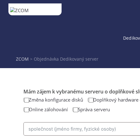
Přeskočit
na
obsah
Dedikov
ZCOM
>
Objednávka Dedikovaný server
Mám zájem k vybranému serveru o doplňkové slu
Změna konfigurace disků
Doplňkový hardware (d
Online zálohování
Správa serveru