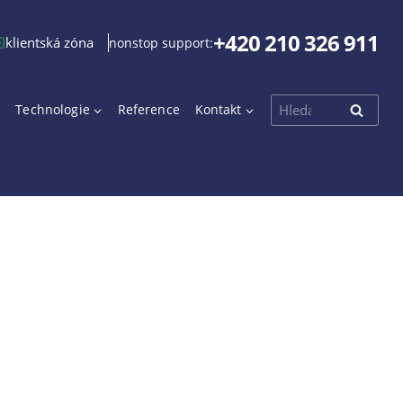
+420 210 326 911
klientská zóna
nonstop support:
Vyhledávání
Technologie
Reference
Kontakt